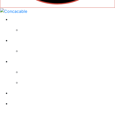
Cabos Coaxiais
Cabo Coaxial RG6
Cabos Retardantes e não Propagantes
Cabo Fogo Rígido Vermelho
Cabos Resistentes ao Fogo
Cabo Fogo Rígido Laranja
Cabo Fogo Flexível Laranja
Contactos
Documentos